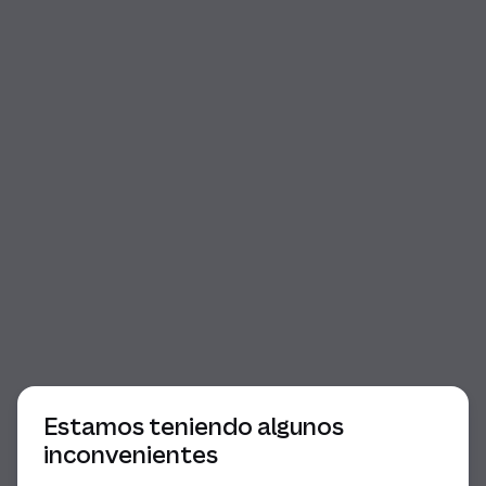
Comienzo del diálogo
Estamos teniendo algunos
inconvenientes